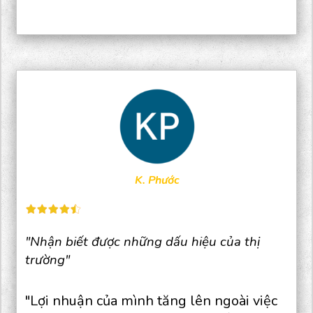
K. Phước
"Nhận biết được những dấu hiệu của thị
trường"
"Lợi nhuận của mình tăng lên ngoài việc