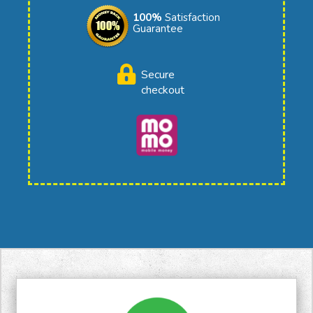
100%
Satisfaction
Guarantee
Secure
checkout