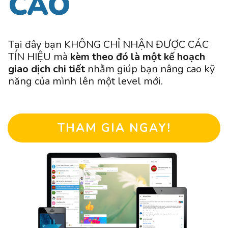
CAO
Tại đây bạn KHÔNG CHỈ NHẬN ĐƯỢC CÁC
TÍN HIỆU mà
kèm theo đó là một kế hoạch
giao dịch chi tiết
nhằm giúp bạn nâng cao kỹ
năng của mình lên một level mới.
THAM GIA NGAY!