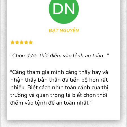
ĐẠT NGUYỄN
"Chọn được thời điểm vào lệnh an toàn..."
"Càng tham gia mình càng thấy hay và
nhận thấy bản thân đã tiến bộ hơn rất
nhiều. Biết cách nhìn toàn cảnh của thị
trường và quan trọng là biết chọn thời
điểm vào lệnh để an toàn nhất."