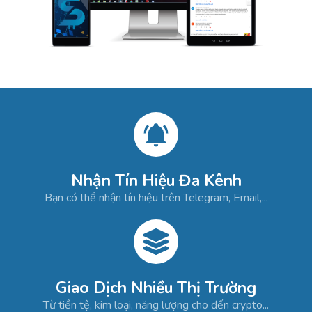
Nhận Tín Hiệu Đa Kênh
Bạn có thể nhận tín hiệu trên Telegram, Email,...
Giao Dịch Nhiều Thị Trường
Từ tiền tệ, kim loại, năng lượng cho đến crypto...