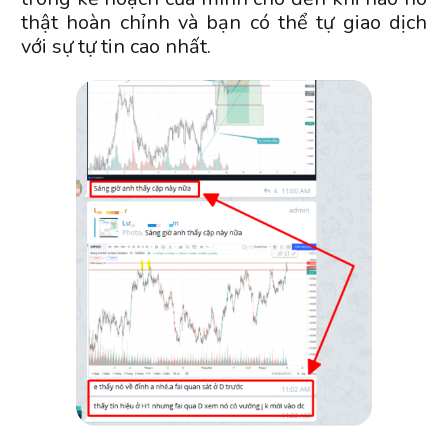
thật hoàn chỉnh và bạn có thể tự giao dịch
với sự tự tin cao nhất.