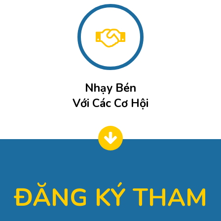
Nhạy Bén
Với Các Cơ Hội
ĐĂNG KÝ THAM