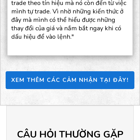
trade theo tín hiệu mà nó còn đến từ việc
mình tự trade. Vì nhờ những kiến thức ở
đây mà mình có thể hiểu được những
thay đổi của giá và nắm bắt ngay khi có
dấu hiệu để vào lệnh."
XEM THÊM CÁC CẢM NHẬN TẠI ĐÂY!
CÂU HỎI THƯỜNG GẶP