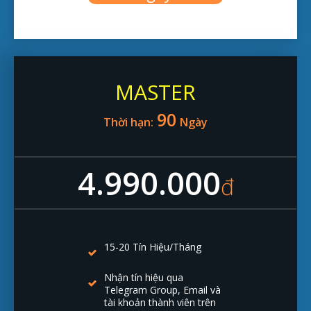
MASTER
90
Thời hạn:
Ngày
4.990.000
đ
15-20 Tín Hiệu/Tháng
Nhận tín hiệu qua
Telegram Group, Email và
tài khoản thành viên trên