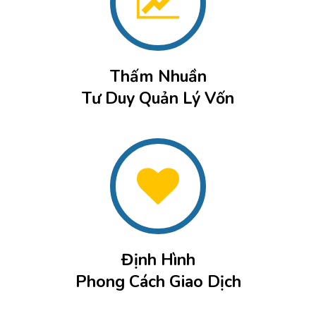
Thấm Nhuần
Tư Duy Quản Lý Vốn
Định Hình
Phong Cách Giao Dịch