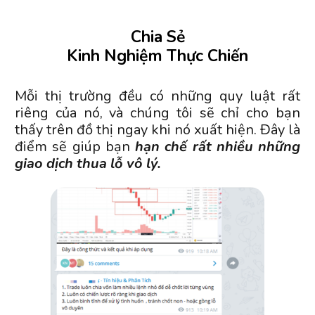
Chia Sẻ
Kinh Nghiệm Thực Chiến
Mỗi thị trường đều có những quy luật rất
riêng của nó, và chúng tôi sẽ chỉ cho bạn
thấy trên đồ thị ngay khi nó xuất hiện. Đây là
điểm sẽ giúp bạn
hạn chế rất nhiều những
giao dịch thua lỗ vô lý.