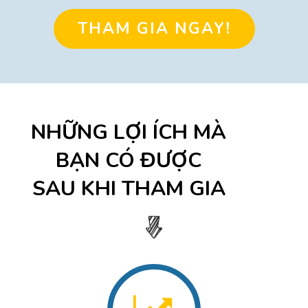
THAM GIA NGAY!
NHỮNG LỢI ÍCH MÀ
BẠN CÓ ĐƯỢC
SAU KHI THAM GIA