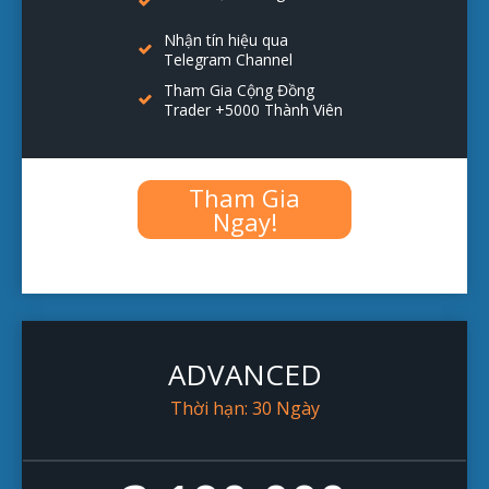
Nhận tín hiệu qua
Telegram Channel
Tham Gia Cộng Đồng
Trader +5000 Thành Viên
Tham Gia
Ngay!
ADVANCED
Thời hạn: 30 Ngày